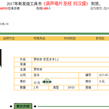
调声唱片圣经 刘汉盛
2017年新发烧工具书
《
》
到货
。
448593
位来访者
在线
1488
人
设为首页
|
加
品牌代言
特惠商品
时尚制造
影视区
片名
罗时丰 华艺才子1-2
导演
主演
罗时丰
公司
吉马
编号
E17-97-
单价
原价
0 元
32 元
数量
2 片
类型
DVD
星级