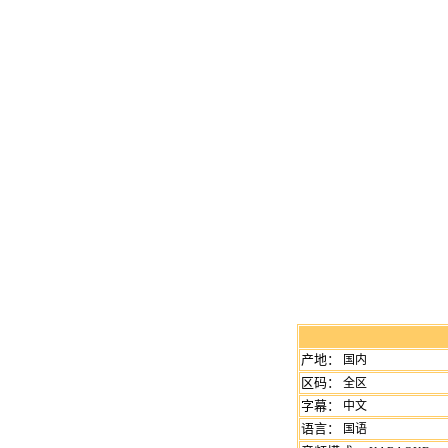
产地：
国内
区码：
全区
字幕：
中文
语言：
国语