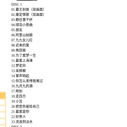
DISC 1
01.霸王别姬（双画面）
02.康定情歌（双画面）
03.跟往事干杯
04.绿岛小夜曲
05.朋友
06.阿里山姑娘
07.九九女儿红
08.迟来的爱
09.再回首
10.为了爱梦一生
11.最爱上海滩
12.梦驼铃
13.采槟榔
14.掌声响起
15.你怎么舍得我难过
16.九月九的酒
17.吻别
18.走四方
19.小丑
20.把悲伤留给自己
21.最爱是你
22.好男人
23.流浪到淡水