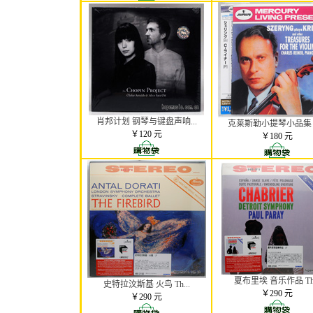
肖邦计划 钢琴与键盘声响...
克莱斯勒小提琴小品集 K
￥120 元
￥180 元
夏布里埃 音乐作品 Th.
史特拉汶斯基 火鸟 Th...
￥290 元
￥290 元