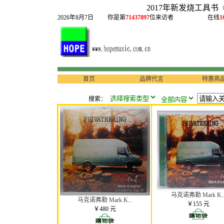
2017年新发烧工具书
2026年8月7日
你是第
71437897
位来访者
在线
1
首页
品牌代言
特惠商
搜索：
马克诺弗勒 Mark K..
马克诺弗勒 Mark K...
￥155 元
￥480 元