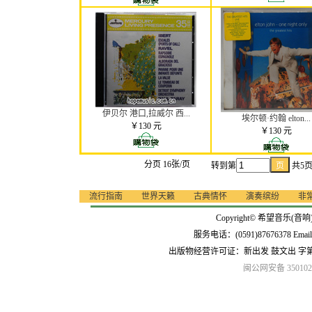
伊贝尔 港口,拉威尔 西...
埃尔顿·约翰 elton...
￥130 元
￥130 元
分页 16张/页
转到第
共5
流行指南
世界天籁
古典情怀
演奏缤纷
非
Copyright© 希望音乐(音响
服务电话：(0591)87676378 Emai
出版物经营许可证：新出发 鼓文出 字
闽公网安备 3501020