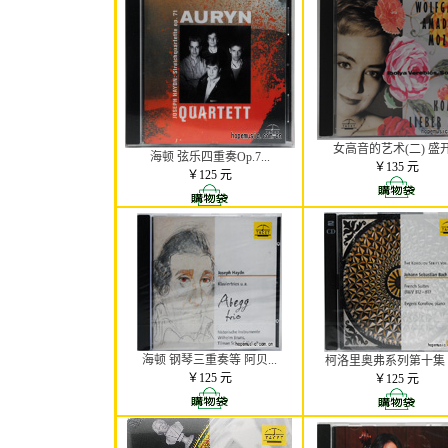
女高音的艺术(二) 盛开.
海顿 弦乐四重奏Op.7...
￥135 元
￥125 元
海顿 钢琴三重奏等 阿贝...
柯洛里奥弗系列第十集 巴
￥125 元
￥125 元