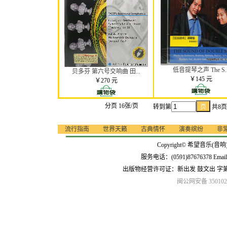
低音提琴之声 The S..
贝多芬 第六号交响曲 田...
￥145 元
￥270 元
分页 16张/页
转到第
共8
流行指南
世界天籁
古典情怀
演奏缤纷
非
Copyright© 希望音乐(音响
服务电话：(0591)87676378 Emai
出版物经营许可证：新出发 鼓文出 字
闽公网安备 3501020