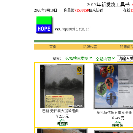
2017年新发烧工具书
2026年8月10日
你是第
71533859
位来访者
在线
1
首页
品牌代言
特惠商
搜索：
巴赫 无伴奏大提琴组曲 ...
莫扎特弦乐五重奏全集 奥
￥225 元
￥245 元