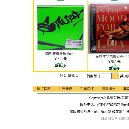
陶喆 普普愚乐 Stup...
花样年华电影原声带 In.
￥210 元
￥580 元
分页 16张/页
转到第
共3
流行指南
世界天籁
古典情怀
演奏缤纷
非
Copyright© 希望音乐(音响
服务电话：(0591)87676378 Emai
出版物经营许可证：新出发 鼓文出 字
闽公网安备 3501020