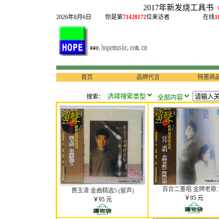
2017年新发烧工具书
2026年8月6日
你是第
71428172
位来访者
在线
1
首页
品牌代言
特惠商
搜索：
百合二重唱 金牌老歌 3.
费玉清 金曲精选5 (留声)
￥95 元
￥95 元