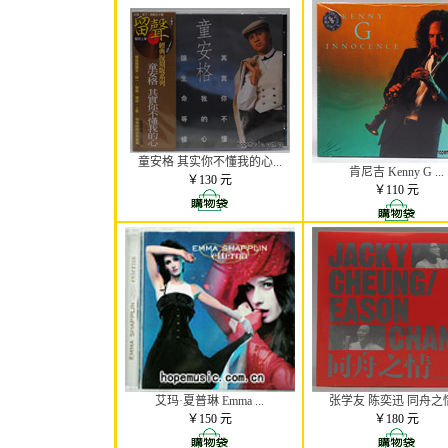
童安格 其实你不懂我的心...
肯尼吉 Kenny G ...
￥130 元
￥110 元
艾玛·夏普琳 Emma ...
张学友 陈奕迅 同舟之情.
￥150 元
￥180 元