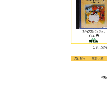
斯特文斯 Cat Ste...
￥150 元
分页 16张/
流行指南
世界天籁
出版