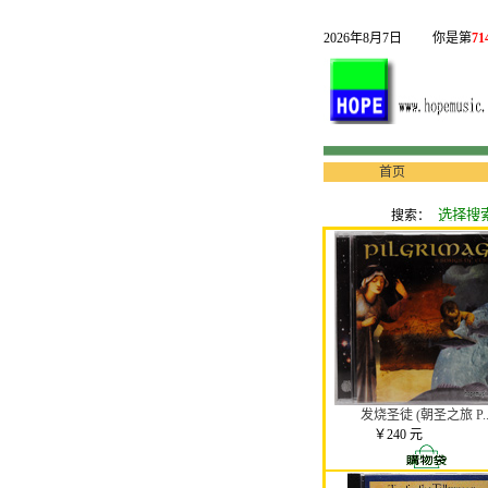
2026年8月7日
你是第
71
首页
搜索：
发烧圣徒 (朝圣之旅 P..
￥240 元