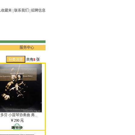
入收藏夹
|
联系我们
|
招聘信息
服务中心
共有
8
张
多芬 小提琴协奏曲 弗...
￥290 元