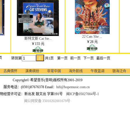
22 Cats She ...
斯特文斯 Cat Ste...
￥28 元
￥155 元
页
转到第
共1页 第一页 前一页 下一页 最后一页
古典情怀
演奏缤纷
非常中国
海外航线
午夜蓝调
银海泛舟
Copyright© 希望音乐(音响)版权所有2001-2019
服务电话：(0591)87676378 Email：
hifi@hopemusic.com.cn
物经营许可证：新出发 鼓文出 字第191号
闽ICP备05027004号-1
闽公网安备 35010202001679号