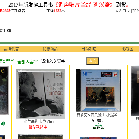
调声唱片圣经 刘汉盛
2017年新发烧工具书
《
》
到货
。
452895
位来访者
在线
1232
人
设为首页
|
加
品牌代言
特惠商品
时尚制造
影视区
贝多芬&西贝流士 小提琴...
.
贝
￥190 元
弗兰塞斯卡蒂 Zino ...
暂时缺货中......