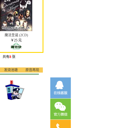
魔法圣诞 (2CD)
￥25 元
共有
8
张
发烧池塘
原音再现