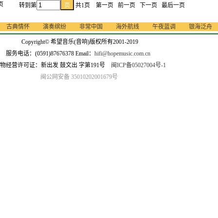
页
转到第
共1页 第一页 前一页 下一页 最后一页
古典情怀
演奏缤纷
非常中国
海外航线
午夜蓝调
银海泛舟
Copyright© 希望音乐(音响)版权所有2001-2019
服务电话：(0591)87676378 Email：
hifi@hopemusic.com.cn
物经营许可证：新出发 鼓文出 字第191号
闽ICP备05027004号-1
闽公网安备 35010202001679号