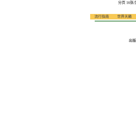
分页 16张/
流行指南
世界天籁
出版