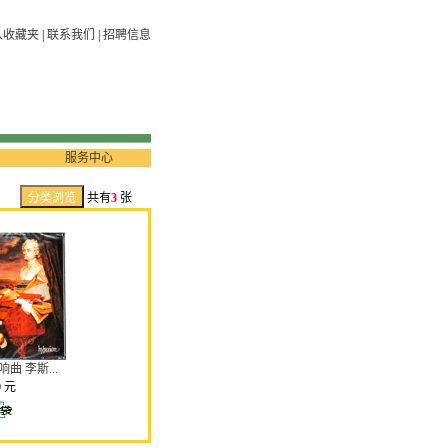
入收藏夹
|
联系我们
|
招聘信息
服务中心
共有
3
张
曲 李斯...
0 元