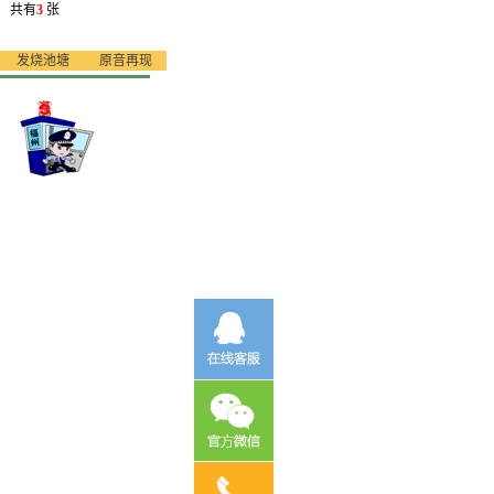
共有
3
张
发烧池塘
原音再现