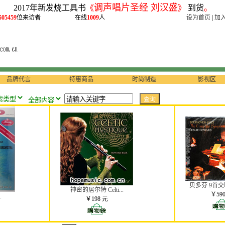
调声唱片圣经 刘汉盛
2017年新发烧工具书
《
》
到货
。
505459
位来访者
在线
1009
人
设为首页
|
加
品牌代言
特惠商品
时尚制造
影视区
贝多芬 9首交响
神密的居尔特 Celti...
￥59
.
￥198 元