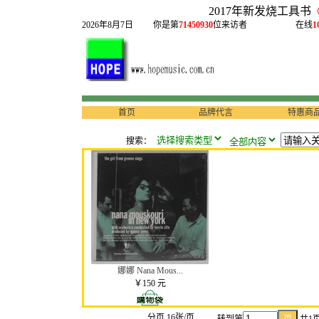
2017年新发烧工具书
2026年8月7日
你是第
71450930
位来访者
在线
1
首页
品牌代言
特惠商
搜索：
娜娜 Nana Mous...
￥150 元
分页 16张/页