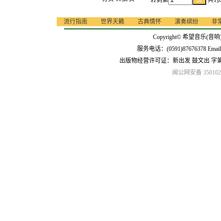
转到第
共1
流行指南
世界天籁
古典情怀
演奏缤纷
非
Copyright© 希望音乐(音响
服务电话：(0591)87676378 Emai
出版物经营许可证：新出发 鼓文出 字
闽公网安备 3501020