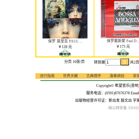
保罗戴斯蒙 Paul D..
保罗·莫里亚 PAUL ...
￥175 元
￥128 元
分页 16张/页
转到第
共2
流行指南
世界天籁
古典情怀
演奏缤纷
非
Copyright© 希望音乐(音响
服务电话：(0591)87676378 Emai
出版物经营许可证：新出发 鼓文出 字
闽公网安备 3501020