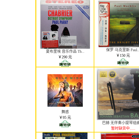
保罗·马克里斯 Paul..
夏布里埃 音乐作品 Th...
￥150 元
￥290 元
舞惑
￥95 元
巴赫 无伴奏小提琴组曲 .
暂时缺货中......