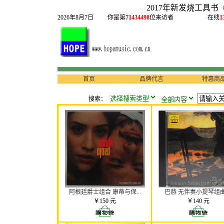
2017年新发烧工具书
2026年8月7日
你是第
71434498
位来访者
在线
1
首页
品牌代言
特惠商
搜索：
阿根廷爵士组合 康蒂与保...
巴赫 无伴奏小提琴组曲 .
￥150 元
￥140 元