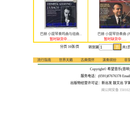
巴赫 小提琴奏鸣曲与组曲...
巴赫 小提琴协奏曲 (P.
暂时缺货中......
暂时缺货中......
分页 16张/页
转到第
共1
流行指南
世界天籁
古典情怀
演奏缤纷
非
Copyright© 希望音乐(音响
服务电话：(0591)87676378 Emai
出版物经营许可证：新出发 鼓文出 字
闽公网安备 3501020