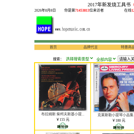
2017年新发烧工具书
2026年8月8日
你是第
71453813
位来访者
在线
1
首页
品牌代言
特惠商
搜索：
布拉姆斯 柴柯夫斯基小提...
克莱斯勒小提琴小品集 K
￥155 元
￥180 元