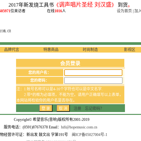
调声唱片圣经 刘汉盛
2017年新发烧工具书
《
》
到货
。
505971
位来访者
在线
1016
人
设为首页
|
加
品牌代言
特惠商品
时尚制造
影视区
会员登录
您的用户名：
您的密码：
注：1.帐号名称可以是4-16个字符也可以是中文名字.
2.带*的框为必填项，不能为空。请用户正确填写以上表单，
本网站将检验你的用户名是否存在。
注册
忘记密码？
Copyright© 希望音乐(音响)版权所有2001-2019
服务电话：(0591)87676378 Email：
hifi@hopemusic.com.cn
物经营许可证：新出发 鼓文出 字第191号
闽ICP备05027004号-1