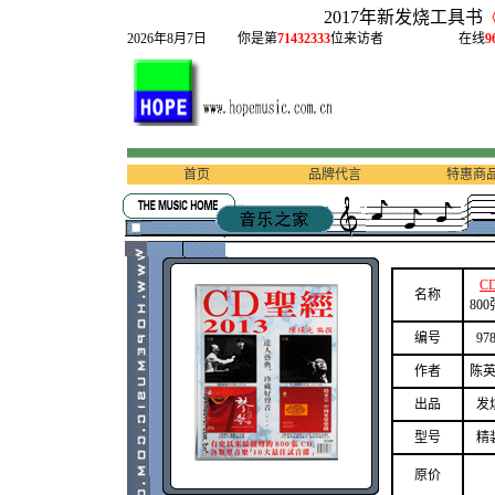
2017年新发烧工具书
2026年8月7日
你是第
71432333
位来访者
在线
9
首页
品牌代言
特惠商
C
名称
80
编号
978
作者
陈
出品
发
型号
精
原价