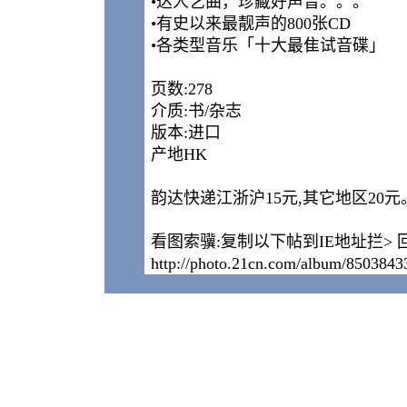
•达人艺曲，珍藏好声音。。。
•有史以来最靓声的800张CD
•各类型音乐「十大最隹试音碟」
页数:278
介质:书/杂志
版本:进口
产地HK
韵达快递江浙沪15元,其它地区20元
看图索骥:复制以下帖到IE地址拦> 
http://photo.21cn.com/album/8503843