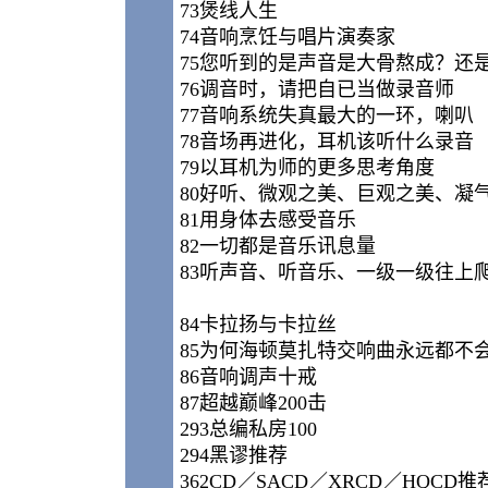
73煲线人生
74音响烹饪与唱片演奏家
75您听到的是声音是大骨熬成？还
76调音时，请把自已当做录音师
77音响系统失真最大的一环，喇叭
78音场再进化，耳机该听什么录音
79以耳机为师的更多思考角度
80好听、微观之美、巨观之美、凝
81用身体去感受音乐
82一切都是音乐讯息量
83听声音、听音乐、一级一级往上
84卡拉扬与卡拉丝
85为何海顿莫扎特交响曲永远都不
86音响调声十戒
87超越巅峰200击
293总编私房100
294黑谬推荐
362CD／SACD／XRCD／HQCD推