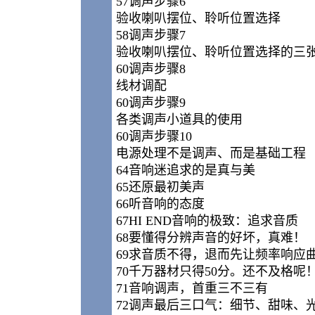
57调声步骤6
验收喇叭摆位、聆听位置选择
58调声步骤7
验收喇叭摆位、聆听位置选择的三张
60调声步骤8
线材调配
60调声步骤9
各类调声小道具的使用
60调声步骤10
电源处理不是调声、而是基础工程
64音响迷追求的是真与美
65还原最初美声
66听音响的态度
67HI END音响的极致：追求音质
68要懂得分辨声音的好坏，真难！
69求音质不得，退而先让频率响应
70千万器材只得50分。还不及格呢
71音响调声，首重三不三有
72调声最后三口气：细节、甜味、