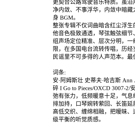
更契合公路驾驶音乐特质。虽沿
净内敛、不事浮华，内敛中暗藏
身 BGM。
整张专辑不仅词曲暗含红尘浮生
他音色极致通透，琴弦触弦细节
组声场定位精准、层次分明，一
限，在多国电台流转传唱，历经
民谣里不可多得的人声范本。最佳
词条:
安·阿姆斯壮 史蒂夫·哈吉斯 Ann Armst
碎 I Go to Pieces/OXCD
弛有张力，低频暖意十足，气息
排加持，口琴婉转萦回、长笛延
高低交织、缠绵相融，把暧昧、
级平衡的听觉质感。