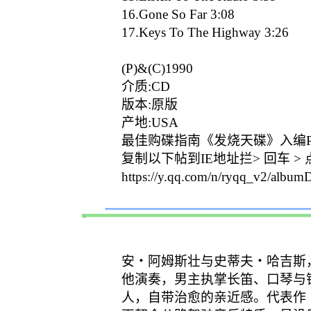
16.Gone So Far 3:08
17.Keys To The Highway 3:26
(P)&(C)1990
介质:CD
版本:原版
产地:USA
最佳购碟指南《发烧天碟》入编P:
复制以下帖到IE地址拦> 回车 >
https://y.qq.com/n/ryqq_v2/albu
安・阿姆斯壮与史蒂夫・哈吉斯
他演奏，男主执掌长笛、口琴与
人，自带治愈的亲近感。代表作