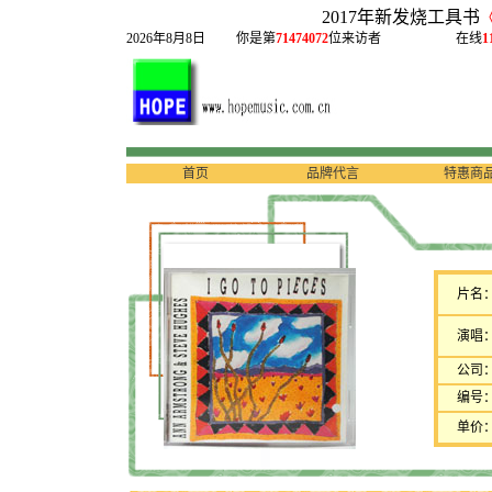
2017年新发烧工具书
2026年8月8日
你是第
71474072
位来访者
在线
1
首页
品牌代言
特惠商
片名
演唱
公司
编号
单价