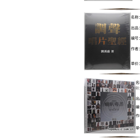
名称
出品
编号：
作者
单价：
名
叭
出
编
作
单