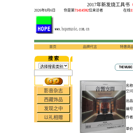
2017年新发烧工具书
2026年8月6日
你是第
71414592
位来访者
在线
1
首页
品牌代言
特惠商
搜 索
名称
影音杂志
空间
西藏饰品
出品
发现之中
编号：
以礼相赠
作者
单价