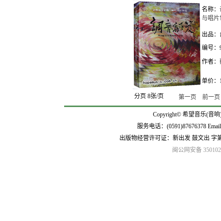
名称：
与唱片
出品：
编号：97
作者：
单价：1
分页 8张/页
第一页
前一页
Copyright© 希望音乐(音响
服务电话：(0591)87676378 Emai
出版物经营许可证：新出发 鼓文出 字
闽公网安备 3501020