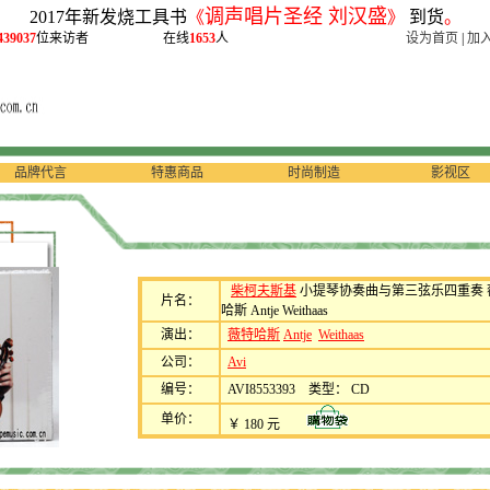
调声唱片圣经 刘汉盛
2017年新发烧工具书
《
》
到货
。
439037
位来访者
在线
1653
人
设为首页
|
加
品牌代言
特惠商品
时尚制造
影视区
柴柯夫斯基
小提琴协奏曲与第三弦乐四重奏 
片名：
哈斯 Antje Weithaas
演出：
薇特哈斯
Antje
Weithaas
公司：
Avi
编号：
AVI8553393 类型： CD
单价：
￥ 180 元