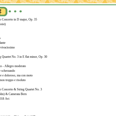
n Concerto in D major, Op. 35
oist)
o
dante
o vivacissimo
 Quartet No. 3 in E flat minor, Op. 30
to - Allegro moderato
 e scherzando
re e doloroso, ma con moto
 non troppo e risoluto
n Concerto & String Quartet No. 3
olin) & Camerata Bern
RF (P)2018 Avi