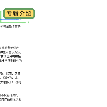
•科帕金斯卡有争
关键问题始终存
种室内音乐方法,
样的项目只有在独
我非常感谢所有的
渴望：然而，尽管
细、微妙的方式。
太奢侈了！-薇特
曲目不仅包括莫扎
经典作品和很少演