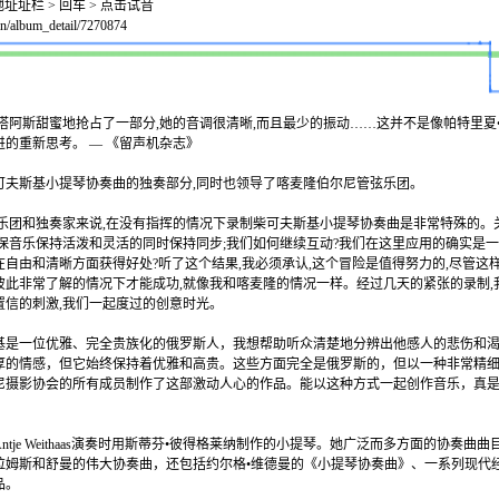
址址栏 > 回车 > 点击试音
n/album_detail/7270874
塔阿斯甜蜜地抢占了一部分,她的音调很清晰,而且最少的振动……这并不是像帕特里夏
的重新思考。 — 《留声机杂志》
可夫斯基小提琴协奏曲的独奏部分,同时也领导了喀麦隆伯尔尼管弦乐团。
弦乐团和独奏家来说,在没有指挥的情况下录制柴可夫斯基小提琴协奏曲是非常特殊的。
确保音乐保持活泼和灵活的同时保持同步;我们如何继续互动?我们在这里应用的确实是一
在自由和清晰方面获得好处?听了这个结果,我必须承认,这个冒险是值得努力的,尽管这
彼此非常了解的情况下才能成功,就像我和喀麦隆的情况一样。经过几天的紧张的录制,
人难以置信的刺激,我们一起度过的创意时光。
基是一位优雅、完全贵族化的俄罗斯人，我想帮助听众清楚地分辨出他感人的悲伤和
厚的情感，但它始终保持着优雅和高贵。这些方面完全是俄罗斯的，但以一种非常精
尼摄影协会的所有成员制作了这部激动人心的作品。能以这种方式一起创作音乐，真是
Antje Weithaas演奏时用斯蒂芬•彼得格莱纳制作的小提琴。她广泛而多方面的协奏曲
拉姆斯和舒曼的伟大协奏曲，还包括约尔格•维德曼的《小提琴协奏曲》、一系列现代
品。