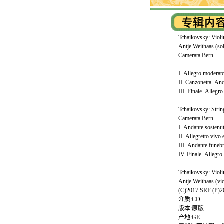
Tchaikovsky: Violi
Antje Weithaas (sol
Camerata Bern
I. Allegro moderat
II. Canzonetta. An
III. Finale. Allegr
Tchaikovsky: String
Camerata Bern
I. Andante sostenu
II. Allegretto vivo
III. Andante funeb
IV. Finale. Allegro
Tchaikovsky: Violi
Antje Weithaas (vi
(C)2017 S
介质:CD
版本:原版
产地:GE