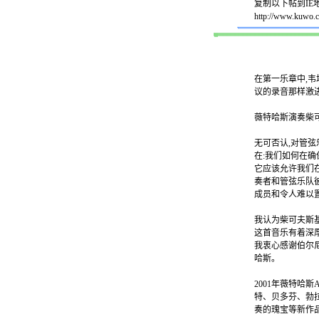
复制以下帖到IE地
http://www.kuwo.c
在第一乐章中,韦
议的录音那样激进
薇特哈斯演奏柴
无可否认,对管
在:我们如何在
它应该允许我们
奏者和管弦乐队
成员和令
我认为柴可夫斯
这首音乐有着深
我衷心感谢伯尔
哈斯。
2001年薇特哈斯
特、贝多芬、勃
奏的瑰宝等新作