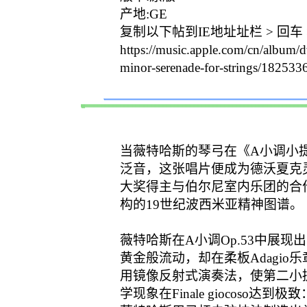
产地:GE
复制以下帖到IE地址址栏 > 回车 
https://music.apple.com/cn/albu
minor-serenade-for-strings/182533
当薇特哈斯的琴弓在《A小调小提琴
泛音，这张唱片便成为德沃夏克灵
大奖得主与伯尔尼室内乐团的合
构的19世纪波西米亚精神图谱。
薇特哈斯在A小调Op.53中展
黄金般流动，却在柔板Adagi
用镜像反射式演奏法，使第二小
学现象在Finale giocos