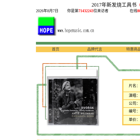
2017年新发烧工具书
2026年8月7日
你是第
71432243
位来访者
在线
8
首页
品牌代言
特惠商
片名：
演唱：
公司：
编号：
单价：