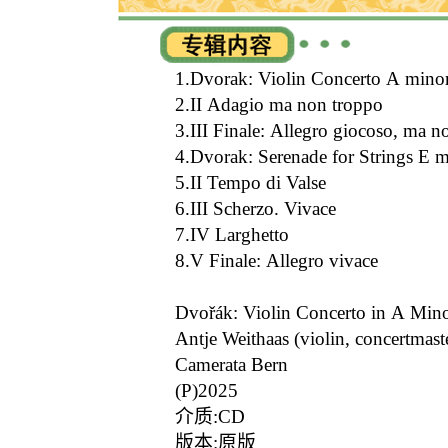
1.Dvorak: Violin Concerto A minor
2.II Adagio ma non troppo
3.III Finale: Allegro giocoso, ma n
4.Dvorak: Serenade for Strings E 
5.II Tempo di Valse
6.III Scherzo. Vivace
7.IV Larghetto
8.V Finale: Allegro vivace
Dvořák: Violin Concerto in A Minor
Antje Weithaas (violin, concertmast
Camerata Bern
(P)2025
介质:CD
版本:原版