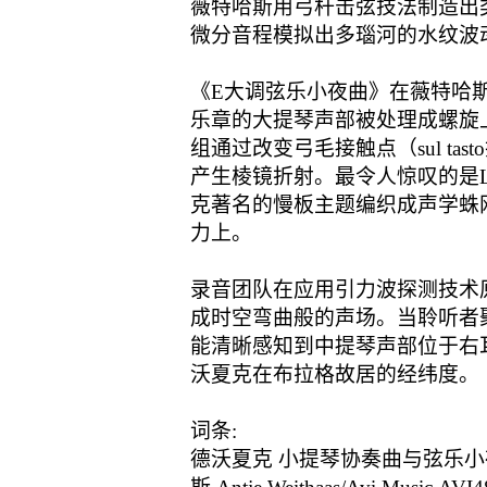
薇特哈斯用弓杆击弦技法制造出
微分音程模拟出多瑙河的水纹波
《E大调弦乐小夜曲》在薇特哈斯手
乐章的大提琴声部被处理成螺旋上升的
组通过改变弓毛接触点（sul t
产生棱镜折射。最令人惊叹的是La
克著名的慢板主题编织成声学蛛
力上。
录音团队在应用引力波探测技术
成时空弯曲般的声场。当聆听者聚焦小夜曲
能清晰感知到中提琴声部位于右
沃夏克在布拉格故居的经纬度。
词条:
德沃夏克 小提琴协奏曲与弦乐小