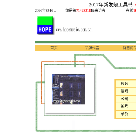
2017年新发烧工具书
2026年8月6日
你是第
71428218
位来访者
在线
1
首页
品牌代言
特惠商
片名：
演唱：
公司：
编号：
单价：