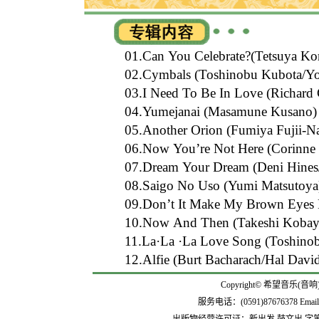
01.Can You Celebrate?(Tetsuya K
02.Cymbals (Toshinobu Kubota/Yoi
03.I Need To Be In Love (Richard
04.Yumejanai (Masamune Kusano)
05.Another Orion (Fumiya Fujii-
06.Now You’re Not Here (Corinne
07.Dream Your Dream (Deni Hines/
08.Saigo No Uso (Yumi Matsutoya
09.Don’t It Make My Brown Eyes B
10.Now And Then (Takeshi Kobay
11.La·La ·La Love Song (Toshino
12.Alfie (Burt Bacharach/Hal Davi
Copyright© 希望音乐(音响
服务电话：(0591)87676378 Emai