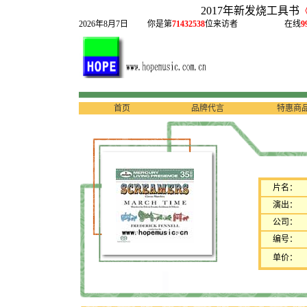
2017年新发烧工具书
2026年8月7日
你是第
71432538
位来访者
在线
9
首页
品牌代言
特惠商
片名：
演出：
公司：
编号：
单价：