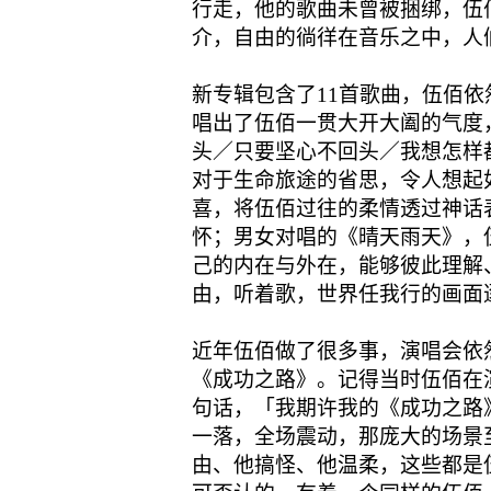
行走，他的歌曲未曾被捆绑，伍
介，自由的徜徉在音乐之中，人
新专辑包含了11首歌曲，伍佰
唱出了伍佰一贯大开大阖的气度
头／只要坚心不回头／我想怎样
对于生命旅途的省思，令人想起
喜，将伍佰过往的柔情透过神话
怀；男女对唱的《晴天雨天》，
己的内在与外在，能够彼此理解
由，听着歌，世界任我行的画面
近年伍佰做了很多事，演唱会依
《成功之路》。记得当时伍佰在
句话，「我期许我的《成功之路
一落，全场震动，那庞大的场景
由、他搞怪、他温柔，这些都是