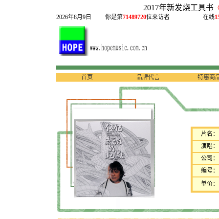
2017年新发烧工具书
2026年8月9日
你是第
71489720
位来访者
在线
1
首页
品牌代言
特惠商
片名：
演唱：
公司：
编号：
单价：