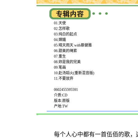
01.天使
02.怎样歌
03.纯白的起点
04.嫦娥
05.晴天雨天 with蔡健雅
06.甜美的绳索
07.重生
08.妳是我的完美
09.笔画
10.赴汤蹈火(重新混音版)
11.不要放弃
0602455595591
介质:CD
版本:原版
产地:TW
每个人心中都有一首伍佰的歌，